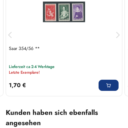
Saar 354/56 **
Lieferzeit ca 2-4 Werktage
Letzte Exemplare!
Regulärer Preis:
1,70 €
Produktgalerie überspringen
Kunden haben sich ebenfalls
angesehen