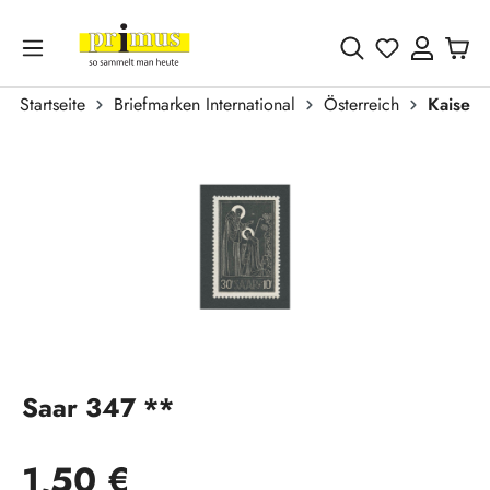
Zum Hauptinhalt springen
Du hast 0 
Startseite
Briefmarken International
Österreich
Kaiser
Bildergalerie überspringen
Saar 347 **
Regulärer Preis:
1,50 €