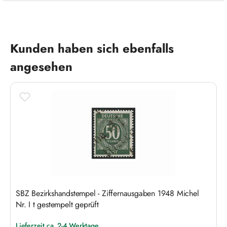
Produktgalerie überspringen
Kunden haben sich ebenfalls
angesehen
SBZ Bezirkshandstempel - Ziffernausgaben 1948 Michel
Nr. I t gestempelt geprüft
Lieferzeit ca. 2-4 Werktage