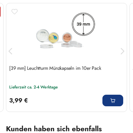
tt
[39 mm] Leuchtturm Münzkapseln im 10er Pack
Lieferzeit ca. 2-4 Werktage
Regulärer Preis:
3,99 €
Produktgalerie überspringen
Kunden haben sich ebenfalls