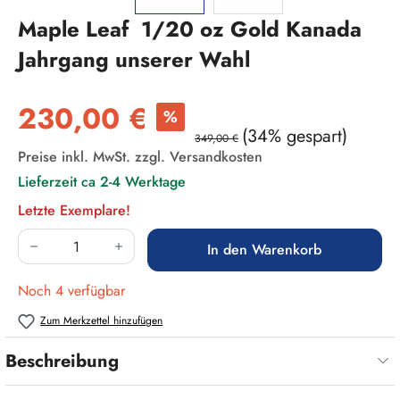
Maple Leaf 1/20 oz Gold Kanada
Jahrgang unserer Wahl
Verkaufspreis:
230,00 €
%
(34% gespart)
349,00 €
Preise inkl. MwSt. zzgl. Versandkosten
Lieferzeit ca 2-4 Werktage
Letzte Exemplare!
Produkt Anzahl: Gib den gewünschten Wert ein
In den Warenkorb
Noch 4 verfügbar
Zum Merkzettel hinzufügen
Beschreibung