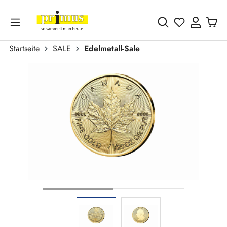
Zum Hauptinhalt springen
Du hast 0 
Startseite
SALE
Edelmetall-Sale
Bildergalerie überspringen