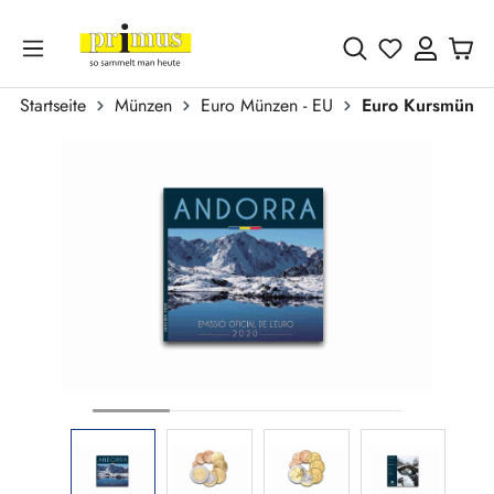
Zum Hauptinhalt springen
Du hast 0 
Startseite
Münzen
Euro Münzen - EU
Euro Kursmünze
Bildergalerie überspringen