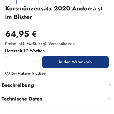
Kursmünzensatz 2020 Andorra st
im Blister
Regulärer Preis:
64,95 €
Preise inkl. MwSt. zzgl. Versandkosten
Lieferzeit 1-2 Wochen
Produkt Anzahl: Gib den gewünschten Wert ein
In den Warenkorb
Zum Merkzettel hinzufügen
Beschreibung
Technische Daten