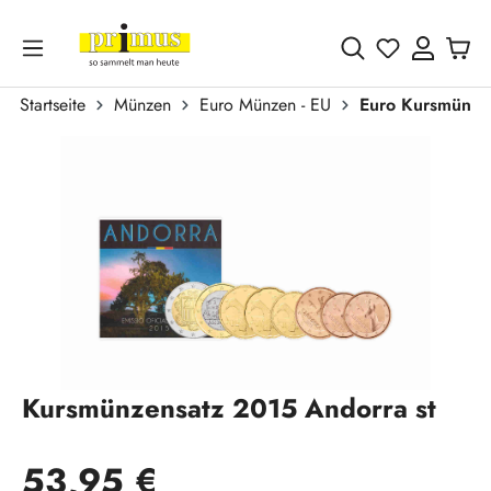
Zum Hauptinhalt springen
Du hast 0 
Startseite
Münzen
Euro Münzen - EU
Euro Kursmünze
Bildergalerie überspringen
Kursmünzensatz 2015 Andorra st
Regulärer Preis:
53,95 €