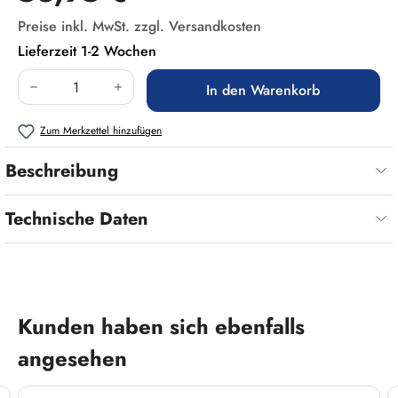
Preise inkl. MwSt. zzgl. Versandkosten
Lieferzeit 1-2 Wochen
Produkt Anzahl: Gib den gewünschten Wert ein
In den Warenkorb
Zum Merkzettel hinzufügen
Beschreibung
Technische Daten
Produktgalerie überspringen
Kunden haben sich ebenfalls
angesehen