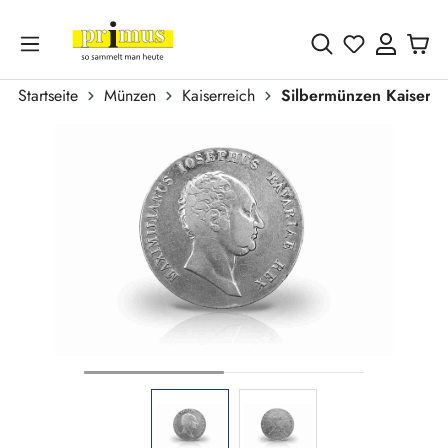
Zum Hauptinhalt springen
Du hast 0 
Startseite
Münzen
Kaiserreich
Silbermünzen Kaiserre
Bildergalerie überspringen