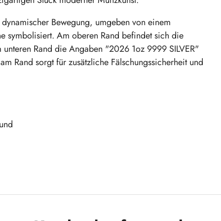
in dynamischer Bewegung, umgeben von einem
ne symbolisiert. Am oberen Rand befindet sich die
unteren Rand die Angaben "2026 1oz 9999 SILVER"
 am Rand sorgt für zusätzliche Fälschungssicherheit und
rund
 Silbermünze und erweitern Sie Ihre Sammlung um