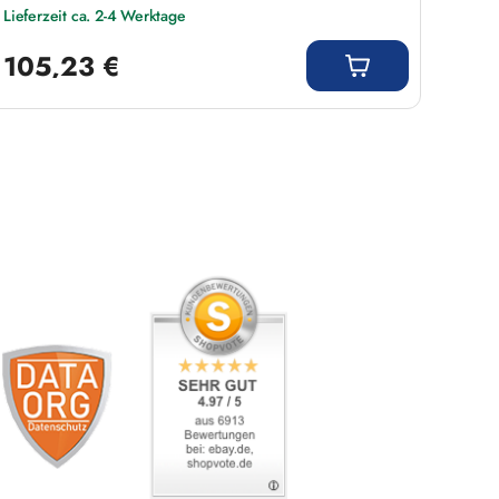
Lieferzeit ca. 2-4 Werktage
Liefer
Regulärer Preis:
Regulär
105,23 €
110