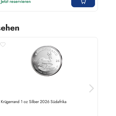
Jetzt reservieren
4,9
Regulär
sehen
Krügerrand 1 oz Silber 2026 Südafrika
Maple