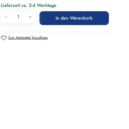
Lieferzeit ca. 2-4 Werktage
Produkt Anzahl: Gib den gewünschten Wert 
In den Warenkorb
Zum Merkzettel hinzufügen