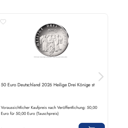
50 Euro Deutschland 2026 Heilige Drei Könige st
SAM M
Jetzt 
Voraussichtlicher Kaufpreis nach Veröffentlichung: 50,00
nur n
Euro für 50,00 Euro (Tauschpreis)
Regulärer Preis:
Verkauf
2,9