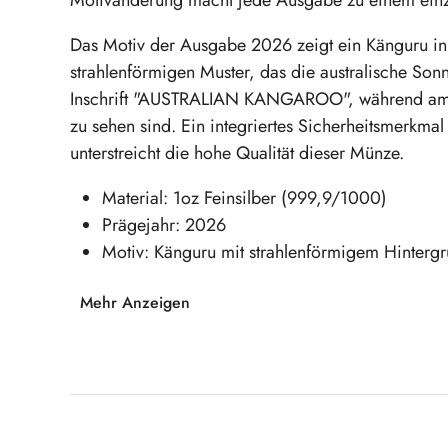
Das Motiv der Ausgabe 2026 zeigt ein Känguru 
strahlenförmigen Muster, das die australische Son
Inschrift "AUSTRALIAN KANGAROO", während am 
zu sehen sind. Ein integriertes Sicherheitsmerkmal
unterstreicht die hohe Qualität dieser Münze.
Material: 1oz Feinsilber (999,9/1000)
Prägejahr: 2026
Motiv: Känguru mit strahlenförmigem Hinterg
Mehr Anzeigen
Sichern Sie sich jetzt diese beeindruckende
ein Stück australischer Natur und Münzkunst!
Produktgalerie überspringen