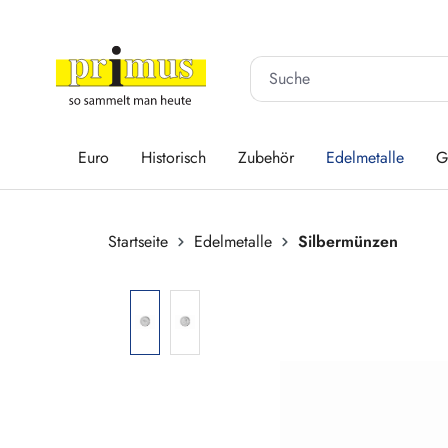
 Hauptinhalt springen
Zur Suche springen
Zur Hauptnavigation springen
Euro
Historisch
Zubehör
Edelmetalle
G
Startseite
Edelmetalle
Silbermünzen
Bildergalerie überspringen