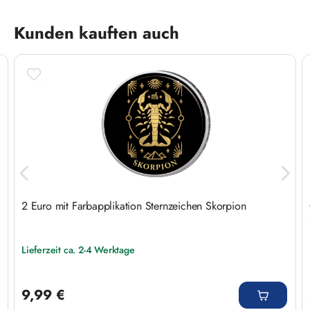
Produktgalerie überspringen
Kunden kauften auch
d
2 Euro mit Farbapplikation Sternzeichen Skorpion
Lieferzeit ca. 2-4 Werktage
Regulärer Preis:
9,99 €