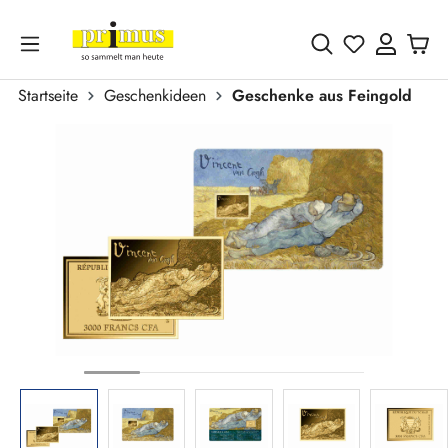
Zum Hauptinhalt springen
Du hast 0 
Startseite
Geschenkideen
Geschenke aus Feingold
Bildergalerie überspringen