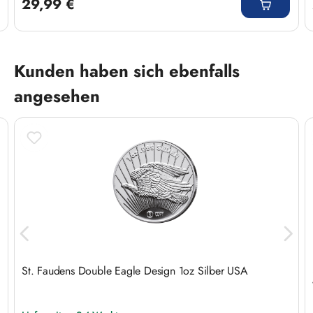
29,99 €
Produktgalerie überspringen
Kunden haben sich ebenfalls
angesehen
St. Faudens Double Eagle Design 1oz Silber USA