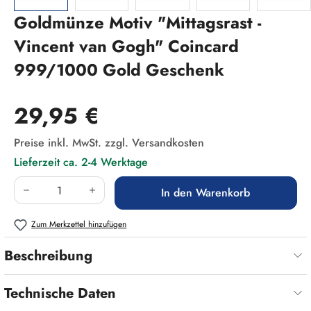
Goldmünze Motiv "Mittagsrast -
Vincent van Gogh" Coincard
999/1000 Gold Geschenk
Regulärer Preis:
29,95 €
Preise inkl. MwSt. zzgl. Versandkosten
Lieferzeit ca. 2-4 Werktage
Produkt Anzahl: Gib den gewünschten Wert ein
In den Warenkorb
Zum Merkzettel hinzufügen
Beschreibung
Technische Daten