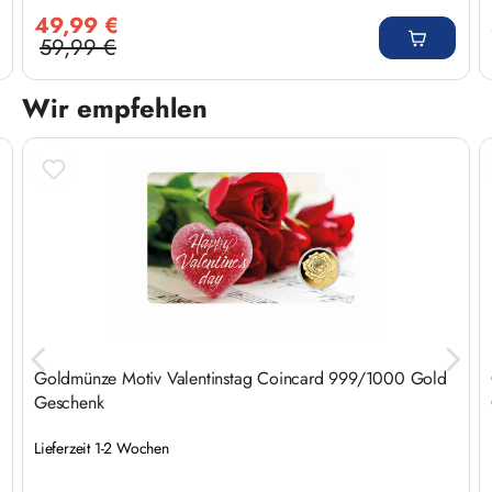
Verkaufspreis:
49,99 €
59,99 €
Regulärer Preis:
Wir empfehlen
Produktgalerie überspringen
Goldmünze Motiv Valentinstag Coincard 999/1000 Gold
Geschenk
Lieferzeit 1-2 Wochen