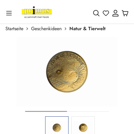
Zum Hauptinhalt springen
Du hast 0 
Startseite
Geschenkideen
Natur & Tierwelt
Bildergalerie überspringen