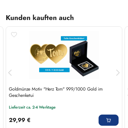
Produktgalerie überspringen
Kunden kauften auch
Goldmünze Motiv "Herz Tom" 999/1000 Gold im
Geschenketui
Lieferzeit ca. 2-4 Werktage
Regulärer Preis:
29,99 €