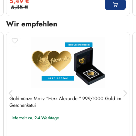
5,49 €
5,85 €
Regulärer Preis:
Wir empfehlen
Produktgalerie überspringen
Goldmünze Motiv "Herz Alexander" 999/1000 Gold im
Geschenketui
Lieferzeit ca. 2-4 Werktage
Regulärer Preis: