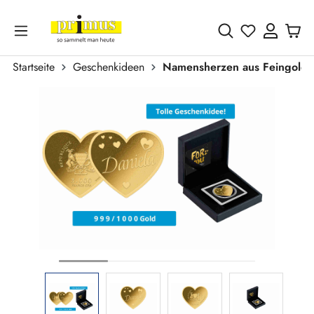
Zum Hauptinhalt springen
Du hast 0 
Startseite
Geschenkideen
Namensherzen aus Feingold
Bildergalerie überspringen