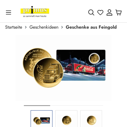
Zum Hauptinhalt springen
Du hast 0 
Startseite
Geschenkideen
Geschenke aus Feingold
Bildergalerie überspringen