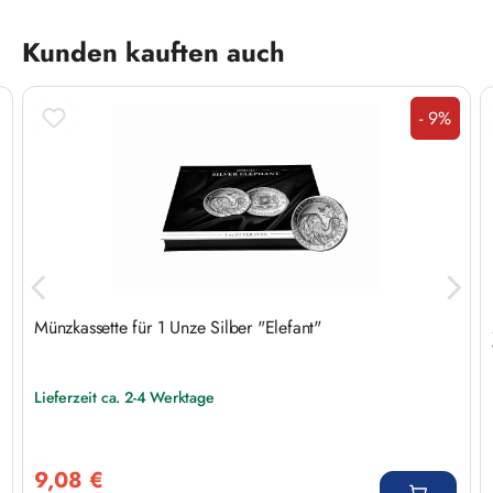
Produktgalerie überspringen
Kunden kauften auch
- 9%
Rabatt
d
Münzkassette für 1 Unze Silber "Elefant"
Lieferzeit ca. 2-4 Werktage
Verkaufspreis:
9,08 €