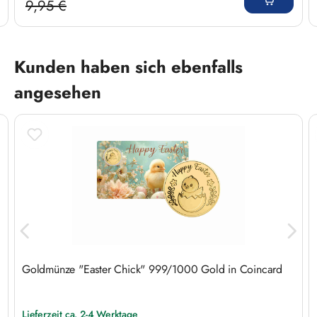
9,95 €
Regulärer Preis:
Produktgalerie überspringen
Kunden haben sich ebenfalls
angesehen
Goldmünze "Easter Chick" 999/1000 Gold in Coincard
Lieferzeit ca. 2-4 Werktage