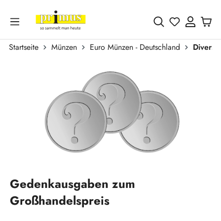
Zum Hauptinhalt springen
Du hast 0 
Startseite
Münzen
Euro Münzen - Deutschland
Divers
Bildergalerie überspringen
Gedenkausgaben zum
Großhandelspreis