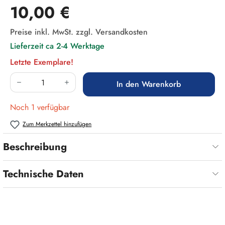
Regulärer Preis:
10,00 €
Preise inkl. MwSt. zzgl. Versandkosten
Lieferzeit ca 2-4 Werktage
Letzte Exemplare!
Produkt Anzahl: Gib den gewünschten Wert ein
In den Warenkorb
Noch 1 verfügbar
Zum Merkzettel hinzufügen
Beschreibung
Technische Daten