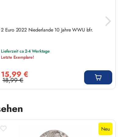
2 Euro 2022 Niederlande 10 Jahre WWU bfr.
Neupr
Tierkr
Lieferzeit ca 2-4 Werktage
Jetzt 
Letzte Exemplare!
nur n
Verkaufspreis:
Regulär
15,99 €
9,9
18,99 €
Regulärer Preis:
sehen
Neu