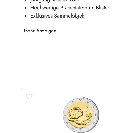
Hochwertige Präsentation im Blister
Exklusives Sammelobjekt
Mehr Anzeigen
Sichern Sie sich den Andorra Eurosatz und er
Stück europäischer Münzgeschichte!
Produktgalerie überspringen