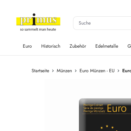
 Hauptinhalt springen
Zur Suche springen
Zur Hauptnavigation springen
Euro
Historisch
Zubehör
Edelmetalle
G
Startseite
Münzen
Euro Münzen - EU
Eur
Bildergalerie überspringen