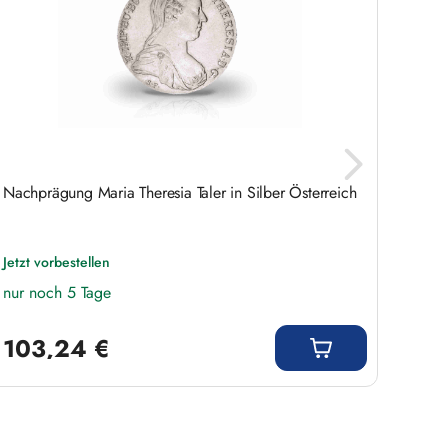
Nachprägung Maria Theresia Taler in Silber Österreich
5 DM 
Jetzt vorbestellen
Liefer
nur noch 5 Tage
Regulärer Preis:
Regulär
103,24 €
7,9