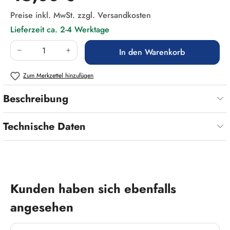
Preise inkl. MwSt. zzgl. Versandkosten
Lieferzeit ca. 2-4 Werktage
Produkt Anzahl: Gib den gewünschten Wert ein
In den Warenkorb
Zum Merkzettel hinzufügen
Beschreibung
Technische Daten
Produktgalerie überspringen
Kunden haben sich ebenfalls
angesehen