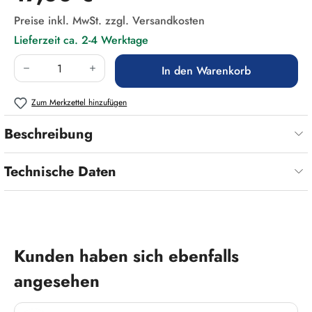
Preise inkl. MwSt. zzgl. Versandkosten
Lieferzeit ca. 2-4 Werktage
Produkt Anzahl: Gib den gewünschten Wert ein
In den Warenkorb
Zum Merkzettel hinzufügen
Beschreibung
Technische Daten
Produktgalerie überspringen
Kunden haben sich ebenfalls
angesehen