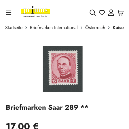
Zum Hauptinhalt springen
Du hast 0 
Startseite
Briefmarken International
Österreich
Kaiser
Bildergalerie überspringen
Briefmarken Saar 289 **
Regulärer Preis:
17,00 €