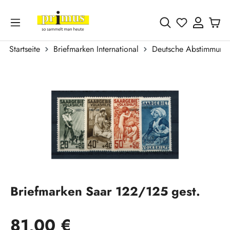
Zum Hauptinhalt springen
Du hast 0 
Startseite
Briefmarken International
Deutsche Abstimmungs
Bildergalerie überspringen
Briefmarken Saar 122/125 gest.
Regulärer Preis:
81,00 €