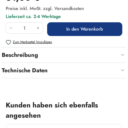
Preise inkl. MwSt. zzgl. Versandkosten
Lieferzeit ca. 2-4 Werktage
Produkt Anzahl: Gib den gewünschten Wert ein
In den Warenkorb
Zum Merkzettel hinzufügen
Beschreibung
Technische Daten
Produktgalerie überspringen
Kunden haben sich ebenfalls
angesehen