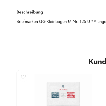
Beschreibung
Briefmarken GG-Kleinbogen MiNr.:125 U ** ungez
Produktgalerie überspringen
Kund