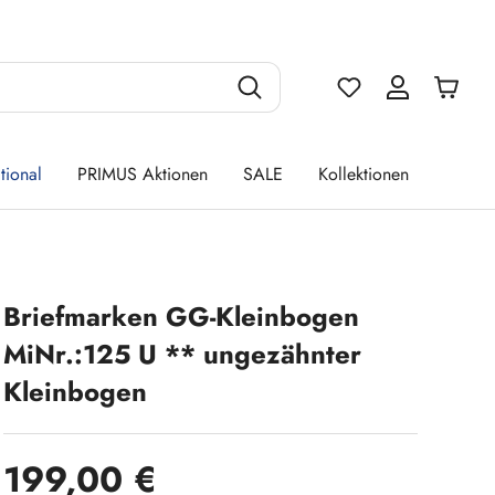
Du hast 0 Produ
tional
PRIMUS Aktionen
SALE
Kollektionen
Briefmarken GG-Kleinbogen
MiNr.:125 U ** ungezähnter
Kleinbogen
Regulärer Preis:
199,00 €