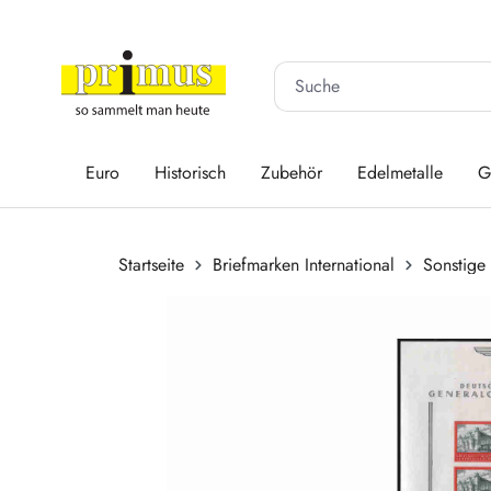
 Hauptinhalt springen
Zur Suche springen
Zur Hauptnavigation springen
Euro
Historisch
Zubehör
Edelmetalle
G
Startseite
Briefmarken International
Sonstige
Bildergalerie überspringen