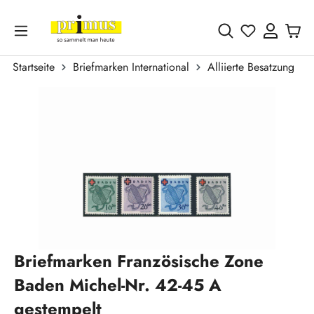
Zum Hauptinhalt springen
Du hast 0 
Startseite
Briefmarken International
Alliierte Besatzung
Bildergalerie überspringen
Briefmarken Französische Zone
Baden Michel-Nr. 42-45 A
gestempelt