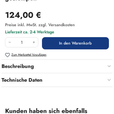
Regulärer Preis:
124,00 €
Preise inkl. MwSt. zzgl. Versandkosten
Lieferzeit ca. 2-4 Werktage
Produkt Anzahl: Gib den gewünschten Wert ein
In den Warenkorb
Zum Merkzettel hinzufügen
Beschreibung
Technische Daten
Produktgalerie überspringen
Kunden haben sich ebenfalls