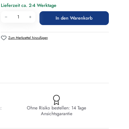
Lieferzeit ca. 2-4 Werktage
Produkt Anzahl: Gib den gewünschten Wert 
In den Warenkorb
Zum Merkzettel hinzufügen
:
Ohne Risiko bestellen: 14 Tage
Ansichtsgarantie