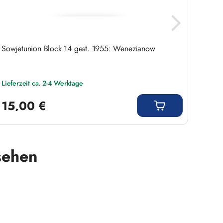
Sowjetunion Block 14 gest. 1955: Wenezianow
Saar M
Lieferzeit ca. 2-4 Werktage
Liefer
Regulärer Preis:
Regulär
15,00 €
4,0
sehen