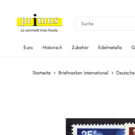
 Hauptinhalt springen
Zur Suche springen
Zur Hauptnavigation springen
Euro
Historisch
Zubehör
Edelmetalle
G
Startseite
Briefmarken International
Deutsche
Bildergalerie überspringen