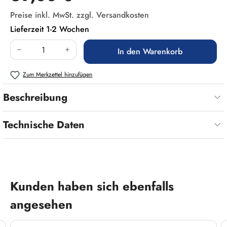
Preise inkl. MwSt. zzgl. Versandkosten
Lieferzeit 1-2 Wochen
Produkt Anzahl: Gib den gewünschten Wert ein
In den Warenkorb
Zum Merkzettel hinzufügen
Beschreibung
Technische Daten
Produktgalerie überspringen
Kunden haben sich ebenfalls
angesehen