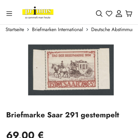
Zum Hauptinhalt springen
Du hast 0 
Startseite
Briefmarken International
Deutsche Abstimmungs
Bildergalerie überspringen
Briefmarke Saar 291 gestempelt
Regulärer Preis:
69,00 €