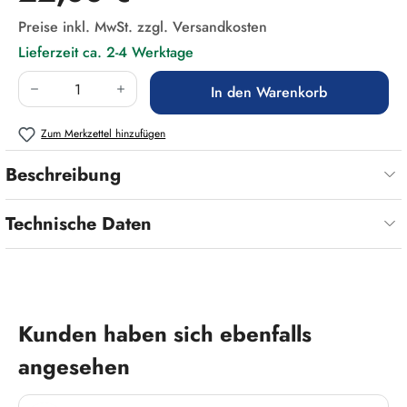
Preise inkl. MwSt. zzgl. Versandkosten
Lieferzeit ca. 2-4 Werktage
Produkt Anzahl: Gib den gewünschten Wert ein
In den Warenkorb
Zum Merkzettel hinzufügen
Beschreibung
Technische Daten
Produktgalerie überspringen
Kunden haben sich ebenfalls
angesehen