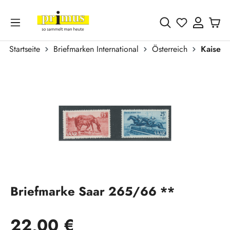
Zum Hauptinhalt springen
Du hast 0 
Startseite
Briefmarken International
Österreich
Kaiser
Bildergalerie überspringen
Briefmarke Saar 265/66 **
Regulärer Preis:
22,00 €