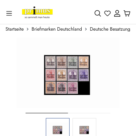
Zum Hauptinhalt springen
Du hast 0 
Startseite
Briefmarken Deutschland
Deutsche Besatzungsa
Bildergalerie überspringen