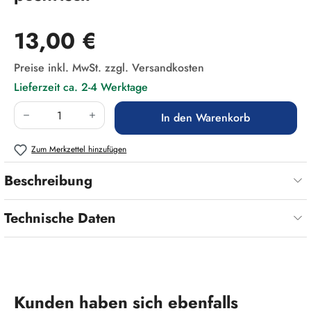
Regulärer Preis:
13,00 €
Preise inkl. MwSt. zzgl. Versandkosten
Lieferzeit ca. 2-4 Werktage
Produkt Anzahl: Gib den gewünschten Wert ein
In den Warenkorb
Zum Merkzettel hinzufügen
Beschreibung
Technische Daten
Produktgalerie überspringen
Kunden haben sich ebenfalls