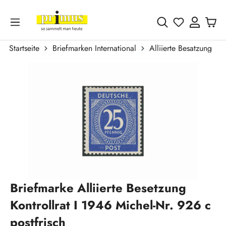
Zum Hauptinhalt springen
Du hast 0 
Startseite
Briefmarken International
Alliierte Besatzung
Bildergalerie überspringen
Briefmarke Alliierte Besetzung
Kontrollrat I 1946 Michel-Nr. 926 c
postfrisch