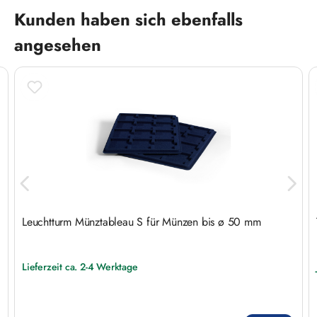
Produktgalerie überspringen
Kunden haben sich ebenfalls
angesehen
Leuchtturm Münztableau S für Münzen bis ø 50 mm
Lieferzeit ca. 2-4 Werktage
Regulärer Preis: