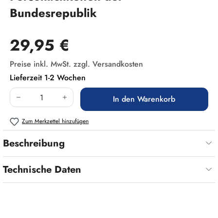
Bundesrepublik
Regulärer Preis:
29,95 €
Preise inkl. MwSt. zzgl. Versandkosten
Lieferzeit 1-2 Wochen
Produkt Anzahl: Gib den gewünschten Wert ein
In den Warenkorb
Zum Merkzettel hinzufügen
Beschreibung
Technische Daten