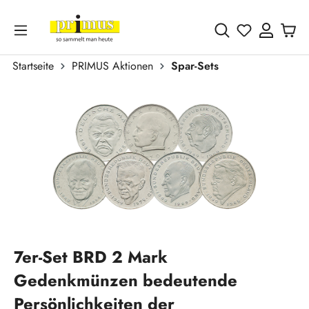
Zum Hauptinhalt springen
Du hast 0 
Startseite
PRIMUS Aktionen
Spar-Sets
Bildergalerie überspringen
7er-Set BRD 2 Mark
Gedenkmünzen bedeutende
Persönlichkeiten der