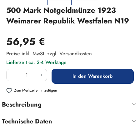
500 Mark Notgeldmünze 1923
Weimarer Republik Westfalen N19
Regulärer Preis:
56,95 €
Preise inkl. MwSt. zzgl. Versandkosten
Lieferzeit ca. 2-4 Werktage
Produkt Anzahl: Gib den gewünschten Wert ein
In den Warenkorb
Zum Merkzettel hinzufügen
Beschreibung
Technische Daten