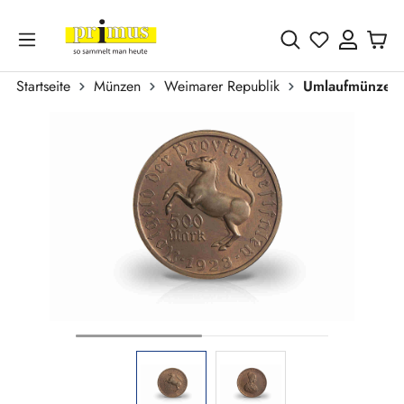
Zum Hauptinhalt springen
Du hast 0 
Startseite
Münzen
Weimarer Republik
Umlaufmünzen
Bildergalerie überspringen