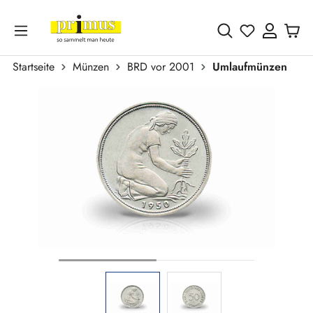
Zum Hauptinhalt springen
Du hast 0 
Startseite
Münzen
BRD vor 2001
Umlaufmünzen
Bildergalerie überspringen