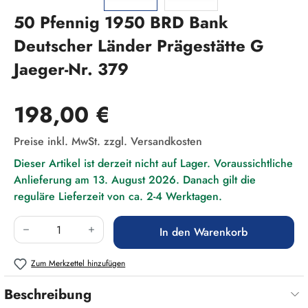
50 Pfennig 1950 BRD Bank
Deutscher Länder Prägestätte G
Jaeger-Nr. 379
Regulärer Preis:
198,00 €
Preise inkl. MwSt. zzgl. Versandkosten
Dieser Artikel ist derzeit nicht auf Lager. Voraussichtliche
Anlieferung am 13. August 2026. Danach gilt die
reguläre Lieferzeit von ca. 2-4 Werktagen.
Produkt Anzahl: Gib den gewünschten Wert ein
In den Warenkorb
Zum Merkzettel hinzufügen
Beschreibung