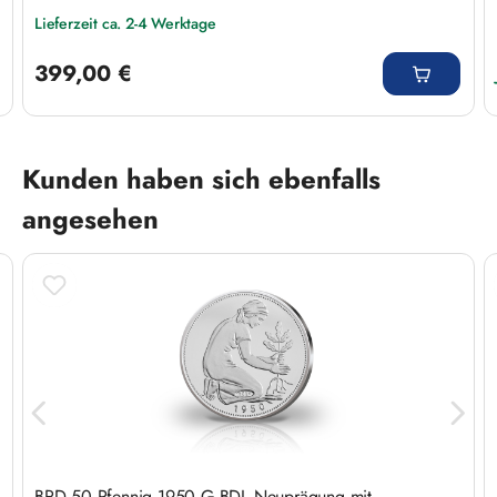
Lieferzeit ca. 2-4 Werktage
Regulärer Preis:
399,00 €
Produktgalerie überspringen
Kunden haben sich ebenfalls
angesehen
BRD 50 Pfennig 1950 G BDL Neuprägung mit