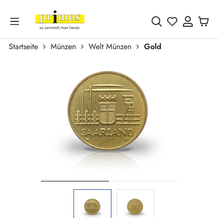
Zum Hauptinhalt springen
Du hast 0 
Startseite
Münzen
Welt Münzen
Gold
Bildergalerie überspringen