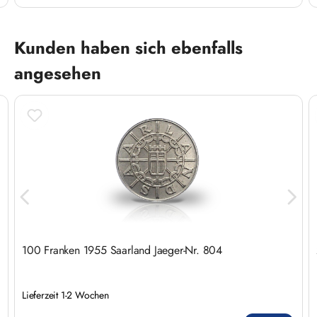
Produktgalerie überspringen
Kunden haben sich ebenfalls
angesehen
100 Franken 1955 Saarland Jaeger-Nr. 804
Lieferzeit 1-2 Wochen
Regulärer Preis: