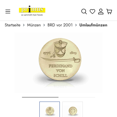
Zum Hauptinhalt springen
Du hast 0 
Startseite
Münzen
BRD vor 2001
Umlaufmünzen
Bildergalerie überspringen