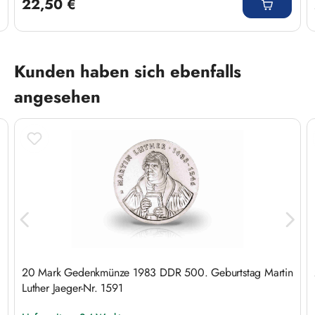
22,50 €
Produktgalerie überspringen
Kunden haben sich ebenfalls
angesehen
20 Mark Gedenkmünze 1983 DDR 500. Geburtstag Martin
Luther Jaeger-Nr. 1591