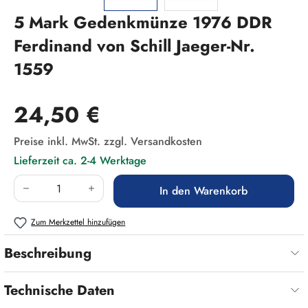
5 Mark Gedenkmünze 1976 DDR
Ferdinand von Schill Jaeger-Nr.
1559
Regulärer Preis:
24,50 €
Preise inkl. MwSt. zzgl. Versandkosten
Lieferzeit ca. 2-4 Werktage
Produkt Anzahl: Gib den gewünschten Wert ein
In den Warenkorb
Zum Merkzettel hinzufügen
Beschreibung
Technische Daten