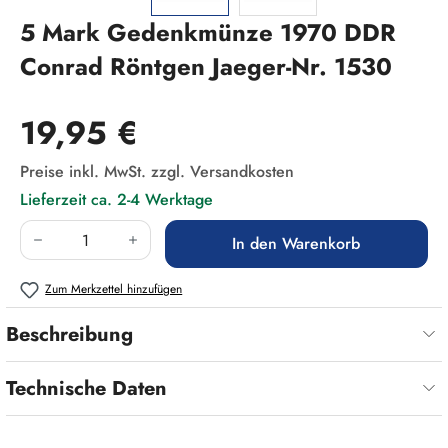
5 Mark Gedenkmünze 1970 DDR
Conrad Röntgen Jaeger-Nr. 1530
Regulärer Preis:
19,95 €
Preise inkl. MwSt. zzgl. Versandkosten
Lieferzeit ca. 2-4 Werktage
Produkt Anzahl: Gib den gewünschten Wert ein
In den Warenkorb
Zum Merkzettel hinzufügen
Beschreibung
Technische Daten