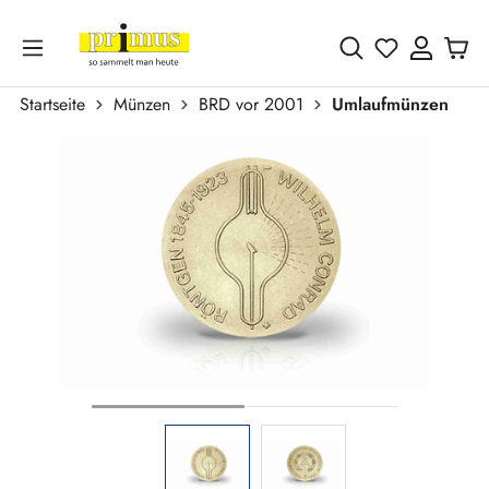
Zum Hauptinhalt springen
Du hast 0 
Startseite
Münzen
BRD vor 2001
Umlaufmünzen
Bildergalerie überspringen