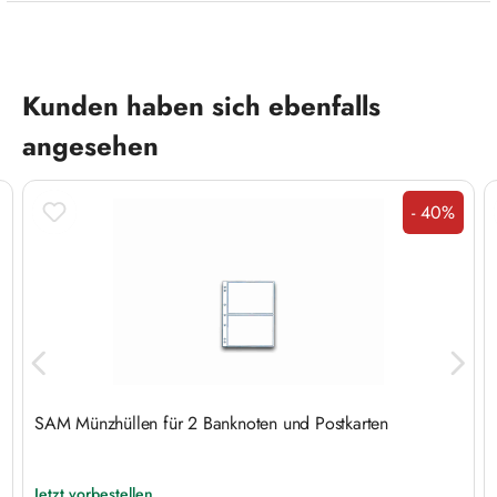
Produktgalerie überspringen
Kunden haben sich ebenfalls
angesehen
- 40%
Rabatt
SAM Münzhüllen für 2 Banknoten und Postkarten
Jetzt vorbestellen