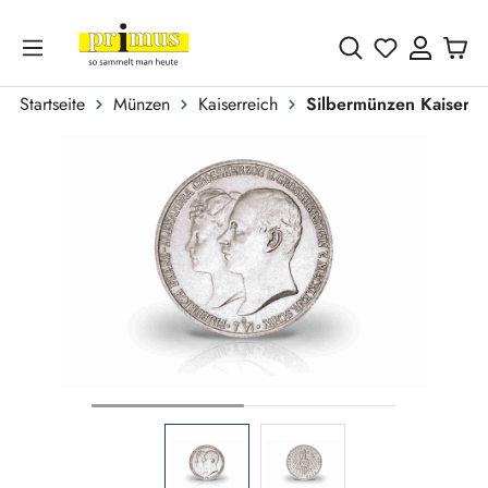
Zum Hauptinhalt springen
Du hast 0 
Startseite
Münzen
Kaiserreich
Silbermünzen Kaiserre
Bildergalerie überspringen