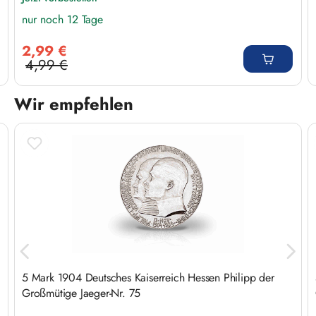
nur noch 12 Tage
Verkaufspreis:
2,99 €
4,99 €
Regulärer Preis:
Wir empfehlen
Produktgalerie überspringen
5 Mark 1904 Deutsches Kaiserreich Hessen Philipp der
Großmütige Jaeger-Nr. 75