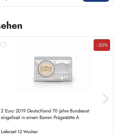
sehen
- 20%
Rabatt
2 Euro 2019 Deutschland 70 Jahre Bundesrat
5 Eur
eingefasst in einem Barren Prägestätte A
Set ei
Lieferzeit 1-2 Wochen
Liefer