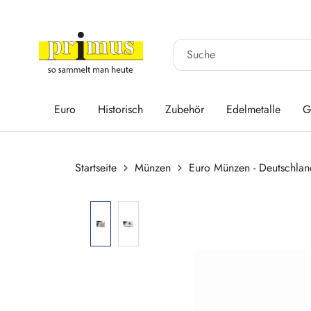
 Hauptinhalt springen
Zur Suche springen
Zur Hauptnavigation springen
Euro
Historisch
Zubehör
Edelmetalle
G
Startseite
Münzen
Euro Münzen - Deutschlan
Bildergalerie überspringen