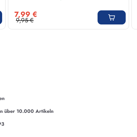
Verkaufspreis:
7,99 €
9,95 €
Regulärer Preis:
en
on über 10.000 Artikeln
93