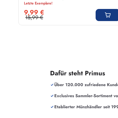
Letzte Exemplare!
Verkaufspreis:
9,99 €
15,99 €
Regulärer Preis:
Dafür steht Primus
Über 120.000 zufriedene Kund
Exclusives Sammler-Sortiment v
Etablierter Münzhändler seit 19