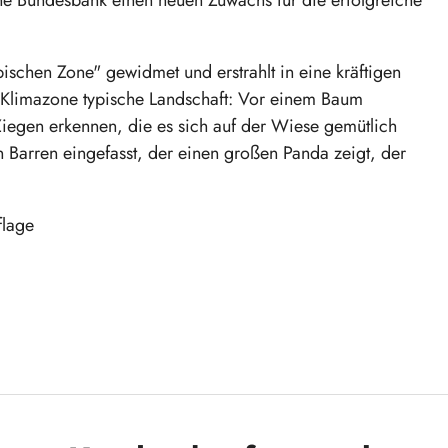
ischen Zone" gewidmet und erstrahlt in eine kräftigen
e Klimazone typische Landschaft: Vor einem Baum
 Ziegen erkennen, die es sich auf der Wiese gemütlich
 Barren eingefasst, der einen großen Panda zeigt, der
flage
rägung kein offizielles Zahlungsmittel