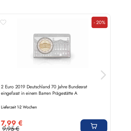
- 20%
Rabatt
2 Euro 2019 Deutschland 70 Jahre Bundesrat
5 Eur
eingefasst in einem Barren Prägestätte A
eingef
Lieferzeit 1-2 Wochen
Liefer
Verkaufspreis:
Verkauf
7,99 €
11,
9,95 €
19,
Regulärer Preis:
Regulär