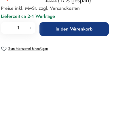
(17% gespart)
11,99 €
Preise inkl. MwSt. zzgl. Versandkosten
Lieferzeit ca 2-4 Werktage
Produkt Anzahl: Gib den gewünschten Wert 
In den Warenkorb
Zum Merkzettel hinzufügen