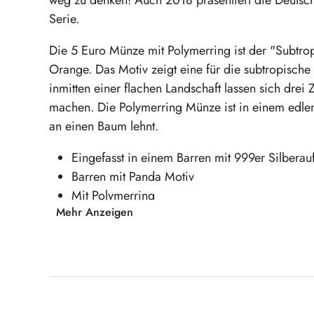
Serie.
Die 5 Euro Münze mit Polymerring ist der "Subtrop
Orange. Das Motiv zeigt eine für die subtropisch
inmitten einer flachen Landschaft lassen sich drei
machen. Die Polymerring Münze ist in einem edlen
an einen Baum lehnt.
Eingefasst in einem Barren mit 999er Silberau
Barren mit Panda Motiv
Mit Polymerring
Mehr Anzeigen
Beste Stempelglanz-Prägequalität
Prägestätte G
Sichern Sie sich jetzt Ihr Exemplar!
*
Aufgrund der Anpassung ist die hier beworbene P
Produktgalerie überspringen