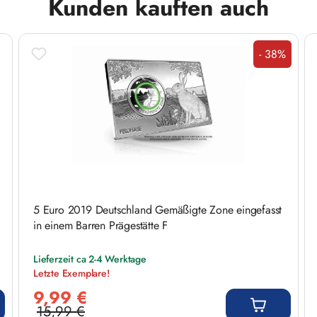
Kunden kauften auch
- 38%
Rabatt
5 Euro 2019 Deutschland Gemäßigte Zone eingefasst
in einem Barren Prägestätte F
Lieferzeit ca 2-4 Werktage
Letzte Exemplare!
Verkaufspreis:
9,99 €
15,99 €
Regulärer Preis: