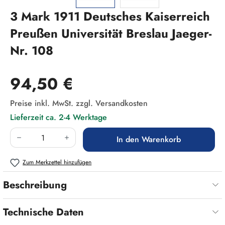
3 Mark 1911 Deutsches Kaiserreich
Preußen Universität Breslau Jaeger-
Nr. 108
Regulärer Preis:
94,50 €
Preise inkl. MwSt. zzgl. Versandkosten
Lieferzeit ca. 2-4 Werktage
Produkt Anzahl: Gib den gewünschten Wert ein
In den Warenkorb
Zum Merkzettel hinzufügen
Beschreibung
Technische Daten