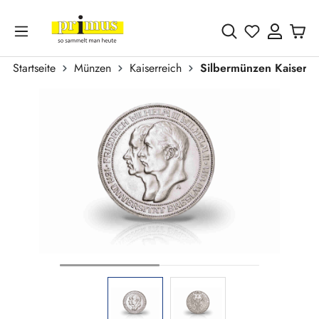
Zum Hauptinhalt springen
Du hast 0 
Startseite
Münzen
Kaiserreich
Silbermünzen Kaiserre
Bildergalerie überspringen