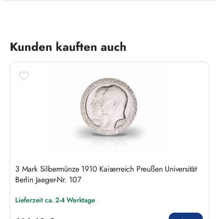
Produktgalerie überspringen
Kunden kauften auch
3 Mark Silbermünze 1910 Kaiserreich Preußen Universität
Berlin Jaeger-Nr. 107
Lieferzeit ca. 2-4 Werktage
Regulärer Preis: