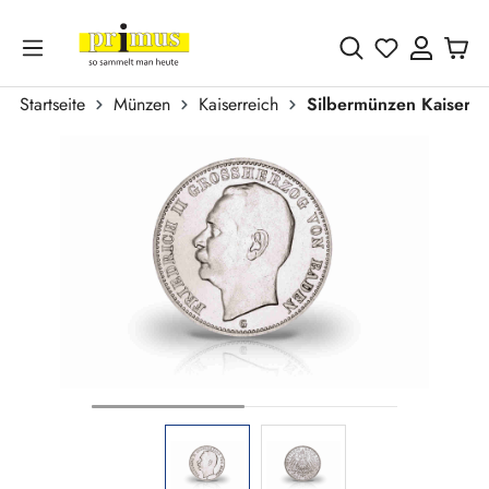
Zum Hauptinhalt springen
Du hast 0 
Startseite
Münzen
Kaiserreich
Silbermünzen Kaiserre
Bildergalerie überspringen