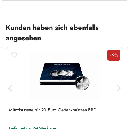
Produktgalerie überspringen
Kunden haben sich ebenfalls
angesehen
- 9%
Rabatt
Münzkassette für 20 Euro Gedenkmünzen BRD
Lieferzeit ca. 2-4 Werktage