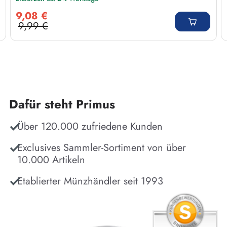
Verkaufspreis:
9,08 €
9,99 €
Regulärer Preis:
Dafür steht Primus
Über 120.000 zufriedene Kunden
Exclusives Sammler-Sortiment von über
10.000 Artikeln
Etablierter Münzhändler seit 1993