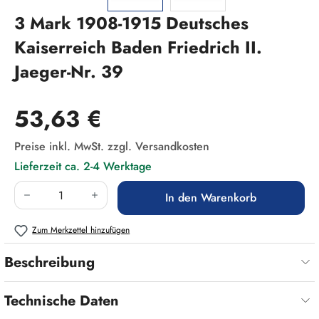
3 Mark 1908-1915 Deutsches
Kaiserreich Baden Friedrich II.
Jaeger-Nr. 39
Regulärer Preis:
53,63 €
Preise inkl. MwSt. zzgl. Versandkosten
Lieferzeit ca. 2-4 Werktage
Produkt Anzahl: Gib den gewünschten Wert ein
In den Warenkorb
Zum Merkzettel hinzufügen
Beschreibung
Technische Daten