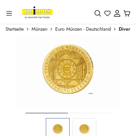
Zum Hauptinhalt springen
Du hast 0 
Startseite
Münzen
Euro Münzen - Deutschland
Divers
Bildergalerie überspringen