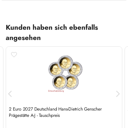
Produktgalerie überspringen
Kunden haben sich ebenfalls
angesehen
2 Euro 2027 Deutschland Hans-Dietrich Genscher
Prägestätte A-J - Tauschpreis