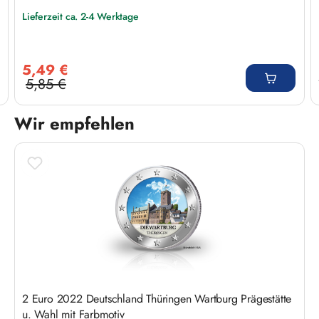
Lieferzeit ca. 2-4 Werktage
Verkaufspreis:
5,49 €
5,85 €
Regulärer Preis:
Wir empfehlen
Produktgalerie überspringen
2 Euro 2022 Deutschland Thüringen Wartburg Prägestätte
u. Wahl mit Farbmotiv