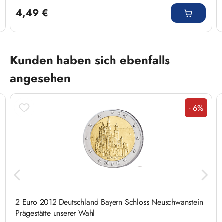
Regulärer Preis:
4,49 €
Produktgalerie überspringen
Kunden haben sich ebenfalls
angesehen
- 6%
Rabatt
2 Euro 2012 Deutschland Bayern Schloss Neuschwanstein
Prägestätte unserer Wahl