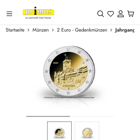
Zum Hauptinhalt springen
Du hast 0 
Startseite
Münzen
2 Euro - Gedenkmünzen
Jahrgang 
Bildergalerie überspringen