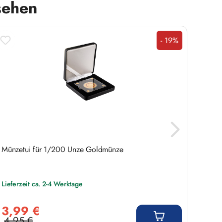
sehen
- 19%
Rabatt
Münzetui für 1/200 Unze Goldmünze
2 DM 
Lieferzeit ca. 2-4 Werktage
Liefer
Verkaufspreis:
Regulär
3,99 €
5,9
4,95 €
Regulärer Preis: