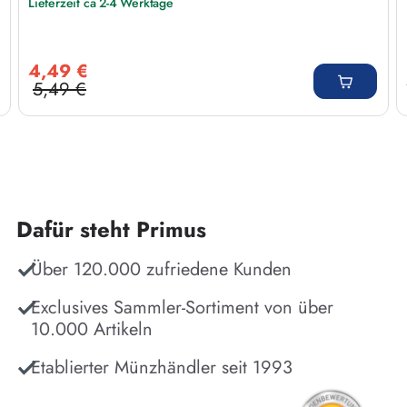
Lieferzeit ca 2-4 Werktage
Verkaufspreis:
4,49 €
5,49 €
Regulärer Preis:
Dafür steht Primus
Über 120.000 zufriedene Kunden
Exclusives Sammler-Sortiment von über
10.000 Artikeln
Etablierter Münzhändler seit 1993