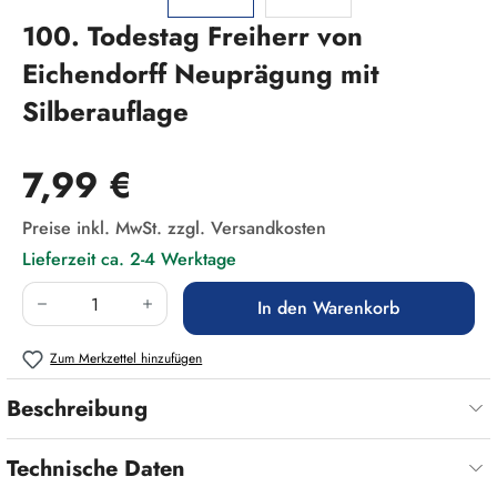
100. Todestag Freiherr von
Eichendorff Neuprägung mit
Silberauflage
Regulärer Preis:
7,99 €
Preise inkl. MwSt. zzgl. Versandkosten
Lieferzeit ca. 2-4 Werktage
Produkt Anzahl: Gib den gewünschten Wert ein
In den Warenkorb
Zum Merkzettel hinzufügen
Beschreibung
Technische Daten