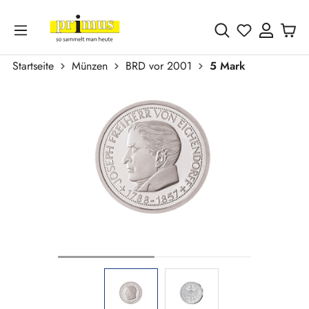
Zum Hauptinhalt springen
Du hast 0 
Startseite
Münzen
BRD vor 2001
5 Mark
Bildergalerie überspringen