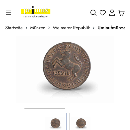
Zum Hauptinhalt springen
Du hast 0 
Startseite
Münzen
Weimarer Republik
Umlaufmünzen
Bildergalerie überspringen