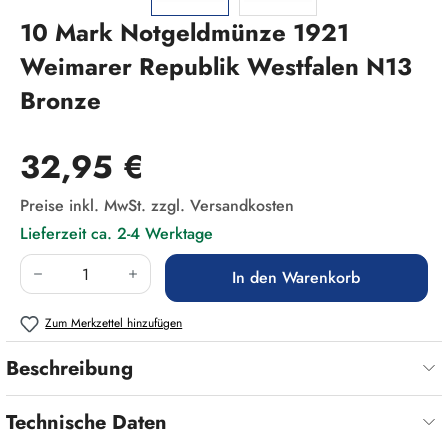
10 Mark Notgeldmünze 1921
Weimarer Republik Westfalen N13
Bronze
Regulärer Preis:
32,95 €
Preise inkl. MwSt. zzgl. Versandkosten
Lieferzeit ca. 2-4 Werktage
Produkt Anzahl: Gib den gewünschten Wert ein
In den Warenkorb
Zum Merkzettel hinzufügen
Beschreibung
Technische Daten