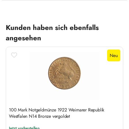
Produktgalerie überspringen
Kunden haben sich ebenfalls
angesehen
Neu
100 Mark Notgeldmünze 1922 Weimarer Republik
Westfalen N14 Bronze vergoldet
Jetzt vorbestellen