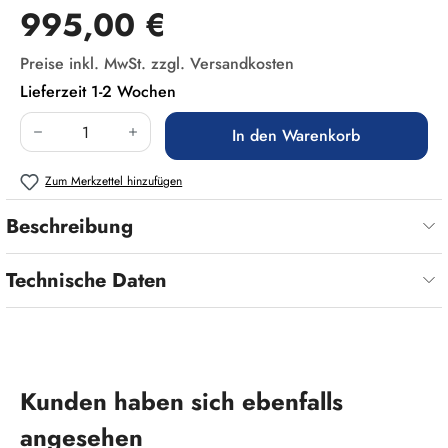
Regulärer Preis:
995,00 €
Preise inkl. MwSt. zzgl. Versandkosten
Lieferzeit 1-2 Wochen
Produkt Anzahl: Gib den gewünschten Wert ein
In den Warenkorb
Zum Merkzettel hinzufügen
Beschreibung
Technische Daten
Produktgalerie überspringen
Kunden haben sich ebenfalls
angesehen