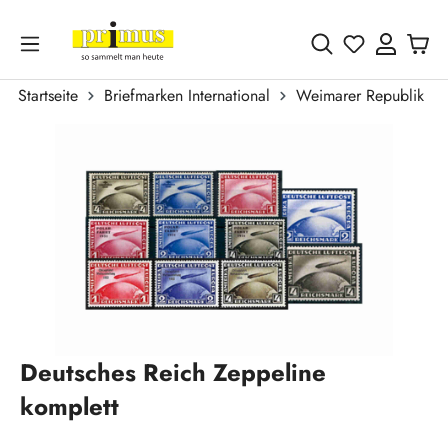
Zum Hauptinhalt springen
Du hast 0 
Startseite
Briefmarken International
Weimarer Republik 19
Bildergalerie überspringen
Deutsches Reich Zeppeline
komplett