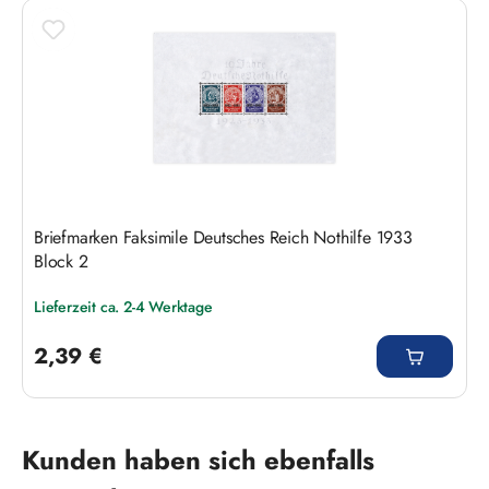
Briefmarken Faksimile Deutsches Reich Nothilfe 1933
Block 2
Lieferzeit ca. 2-4 Werktage
Regulärer Preis:
2,39 €
Produktgalerie überspringen
Kunden haben sich ebenfalls