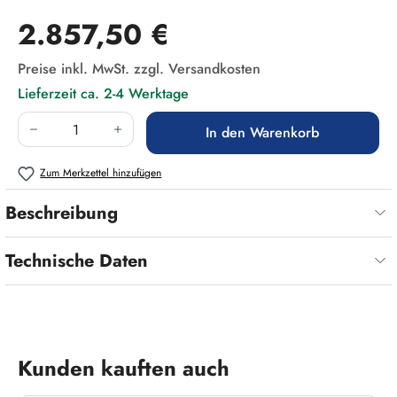
Regulärer Preis:
2.857,50 €
Preise inkl. MwSt. zzgl. Versandkosten
Lieferzeit ca. 2-4 Werktage
Produkt Anzahl: Gib den gewünschten Wert ein
In den Warenkorb
Zum Merkzettel hinzufügen
Beschreibung
Technische Daten
Produktgalerie überspringen
Kunden kauften auch