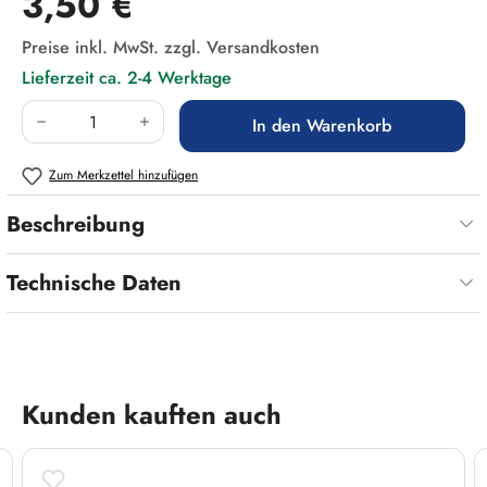
3,50 €
Preise inkl. MwSt. zzgl. Versandkosten
Lieferzeit ca. 2-4 Werktage
Produkt Anzahl: Gib den gewünschten Wert ein
In den Warenkorb
Zum Merkzettel hinzufügen
Beschreibung
Technische Daten
Produktgalerie überspringen
Kunden kauften auch