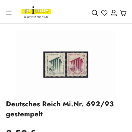
Zum Hauptinhalt springen
Du hast 0 
Bildergalerie überspringen
Deutsches Reich Mi.Nr. 692/93
gestempelt
Regulärer Preis: