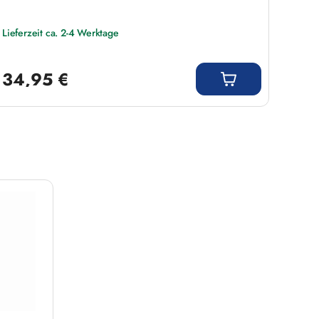
Lieferzeit ca. 2-4 Werktage
Liefer
Regulärer Preis:
Regulär
34,95 €
14,