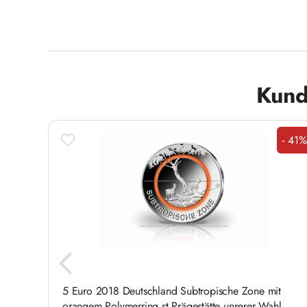
Produktgalerie überspringen
Kund
- 41%
Raba
5 Euro 2018 Deutschland Subtropische Zone mit
orangem Polymerring st Prägestätte unserer Wahl