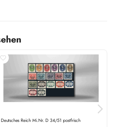
sehen
Deutsches Reich Mi.Nr. D 34/51 postfrisch
Brief
Michel