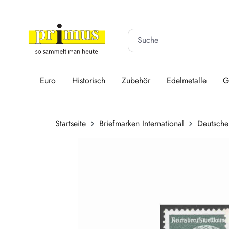
 Hauptinhalt springen
Zur Suche springen
Zur Hauptnavigation springen
Euro
Historisch
Zubehör
Edelmetalle
G
Startseite
Briefmarken International
Deutsche
Bildergalerie überspringen