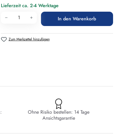
Lieferzeit ca. 2-4 Werktage
Produkt Anzahl: Gib den gewünschten Wert 
In den Warenkorb
Zum Merkzettel hinzufügen
:
Ohne Risiko bestellen: 14 Tage
Ansichtsgarantie