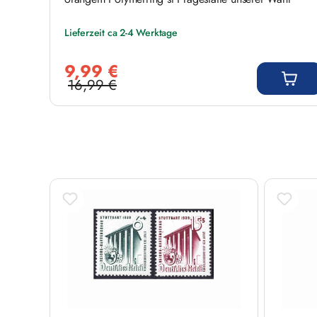
Lieferzeit ca 2-4 Werktage
Verkaufspreis:
9,99 €
16,99 €
Regulärer Preis:
Produktgalerie überspringen