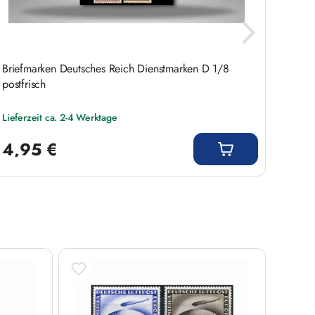
Briefmarken Deutsches Reich Dienstmarken D 1/8
Deuts
postfrisch
Lieferzeit ca. 2-4 Werktage
Liefer
Regulärer Preis:
Regulär
4,95 €
29