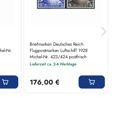
Briefmarken Deutsches Reich
Brief
hel-Nr.
Flugpostmarken Luftschiff 1928
Deuts
Michel-Nr. 423/424 postfrisch
postfr
Lieferzeit ca. 2-4 Werktage
Liefer
Regulärer Preis:
Regulär
176,00 €
2,9