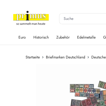
 Hauptinhalt springen
Zur Suche springen
Zur Hauptnavigation springen
Euro
Historisch
Zubehör
Edelmetalle
G
Startseite
Briefmarken Deutschland
Deutsche
Bildergalerie überspringen