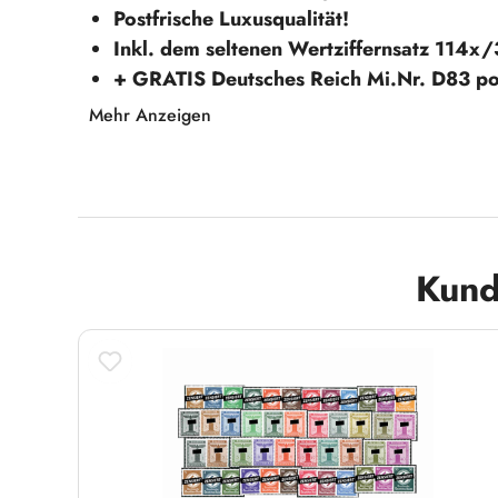
Postfrische Luxusqualität!
Inkl. dem seltenen Wertziffernsatz 114x/
+ GRATIS Deutsches Reich Mi.Nr. D83 pos
Michelwert Euro 775,50,-!
Mehr Anzeigen
Erstmals im Angebot!
Hinweis: Beispielabbildung
Produktgalerie überspringen
Kund