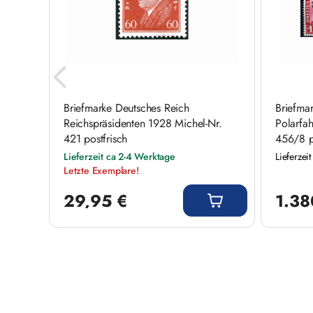
Briefmarke Deutsches Reich
Briefma
.
Reichspräsidenten 1928 Michel-Nr.
Polarfah
421 postfrisch
456/8 po
Lieferzeit ca 2-4 Werktage
Lieferzei
Letzte Exemplare!
Regulärer Preis:
Regulärer
29,95 €
1.38