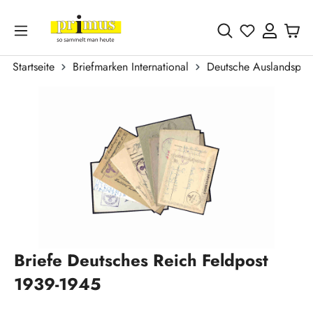
Zum Hauptinhalt springen
Du hast 0 
Startseite
Briefmarken International
Deutsche Auslandspos
Bildergalerie überspringen
Briefe Deutsches Reich Feldpost
1939-1945