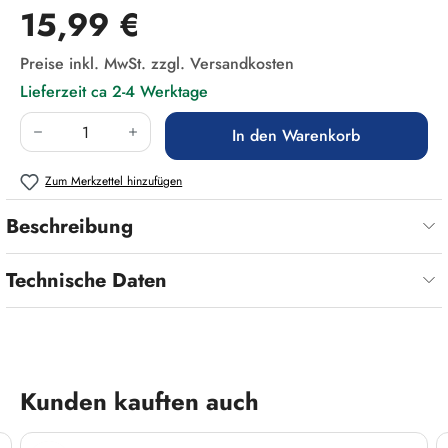
Regulärer Preis:
15,99 €
Preise inkl. MwSt. zzgl. Versandkosten
Lieferzeit ca 2-4 Werktage
Produkt Anzahl: Gib den gewünschten Wert ein
In den Warenkorb
Zum Merkzettel hinzufügen
Beschreibung
Technische Daten
Produktgalerie überspringen
Kunden kauften auch