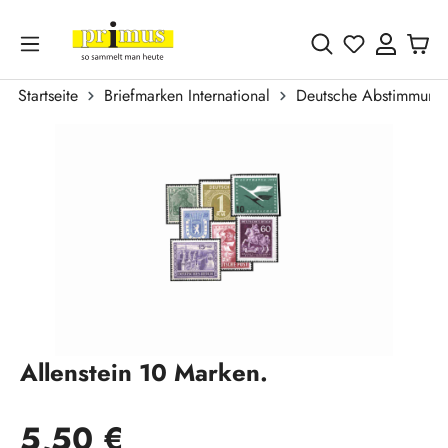
Zum Hauptinhalt springen
Du hast 0 
Startseite
Briefmarken International
Deutsche Abstimmungs
Bildergalerie überspringen
Allenstein 10 Marken.
Regulärer Preis:
5,50 €