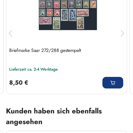
Briefmarke Saar 272/288 gestempelt
Lieferzeit ca. 2-4 Werktage
Regulärer Preis:
8,50 €
Produktgalerie überspringen
Kunden haben sich ebenfalls
angesehen