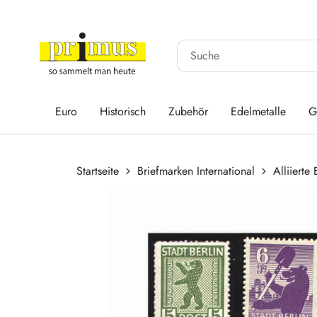
 Hauptinhalt springen
Zur Suche springen
Zur Hauptnavigation springen
Euro
Historisch
Zubehör
Edelmetalle
G
Startseite
Briefmarken International
Alliierte
Bildergalerie überspringen