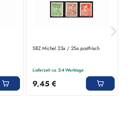
SBZ Michel 23a / 25a postfrisch
Sowje
20/22
Lieferzeit ca. 2-4 Werktage
Liefer
Regulärer Preis:
Regulär
9,45 €
31,