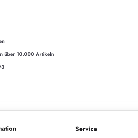
en
on über 10.000 Artikeln
93
mation
Service