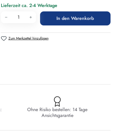
Lieferzeit ca. 2-4 Werktage
Produkt Anzahl: Gib den gewünschten Wert 
In den Warenkorb
Zum Merkzettel hinzufügen
:
Ohne Risiko bestellen: 14 Tage
Ansichtsgarantie