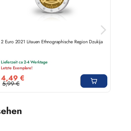
2 Euro 2021 Litauen Ethnographische Region Dzukija
Brief
postfr
Lieferzeit ca 2-4 Werktage
Lieferz
Letzte Exemplare!
Verkaufspreis:
Regulär
4,49 €
42
5,99 €
Regulärer Preis:
sehen