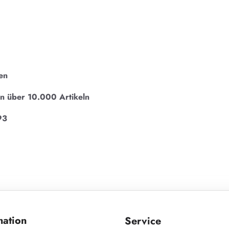
en
on über 10.000 Artikeln
93
mation
Service