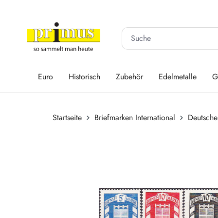
 Hauptinhalt springen
Zur Suche springen
Zur Hauptnavigation springen
Euro
Historisch
Zubehör
Edelmetalle
G
Startseite
Briefmarken International
Deutsche
Bildergalerie überspringen