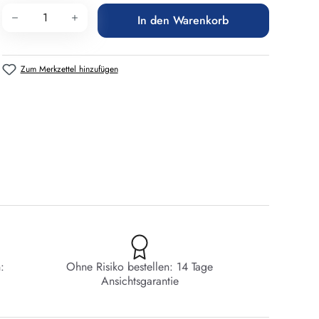
Produkt Anzahl: Gib den gewünschten Wert 
In den Warenkorb
Zum Merkzettel hinzufügen
:
Ohne Risiko bestellen: 14 Tage
Ansichtsgarantie