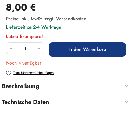
Regulärer Preis:
8,00 €
Preise inkl. MwSt. zzgl. Versandkosten
Lieferzeit ca 2-4 Werktage
Letzte Exemplare!
Produkt Anzahl: Gib den gewünschten Wert ein
In den Warenkorb
Noch 4 verfügbar
Zum Merkzettel hinzufügen
Beschreibung
Technische Daten