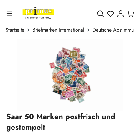
Zum Hauptinhalt springen
Du hast 0 
Startseite
Briefmarken International
Deutsche Abstimmungs
Bildergalerie überspringen
Saar 50 Marken postfrisch und
gestempelt